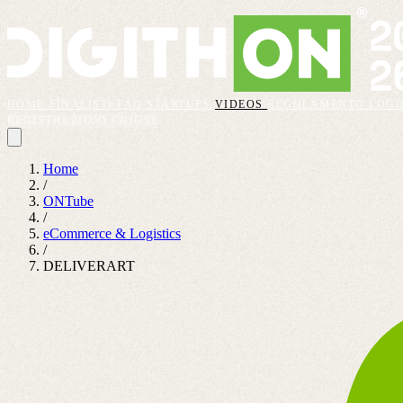
HOME
FINALISTI
FAQ
STARTUPS
VIDEOS
REGOLAMENTO
LOGI
REGISTRAZIONI CHIUSE
Home
/
ONTube
/
eCommerce & Logistics
/
DELIVERART