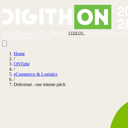
HOME
FINALISTI
FAQ
STARTUPS
VIDEOS
REGOLAMENTO
LOGI
REGISTRAZIONI CHIUSE
Home
/
ONTube
/
eCommerce & Logistics
/
Deliverart - one minute pitch