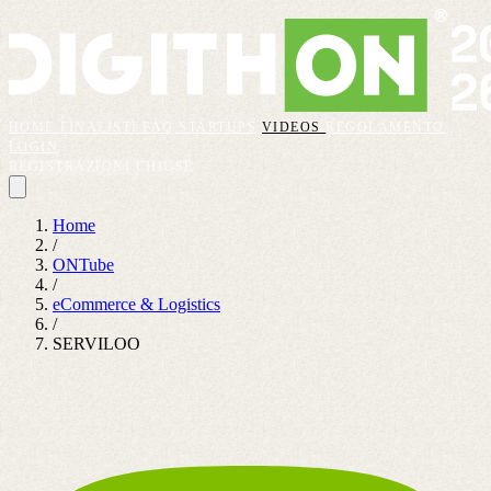
HOME
FINALISTI
FAQ
STARTUPS
VIDEOS
REGOLAMENTO
LOGIN
REGISTRAZIONI CHIUSE
Home
/
ONTube
/
eCommerce & Logistics
/
SERVILOO