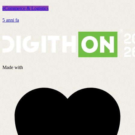
eCommerce & Logistics
e
5 anni fa
8
Made with