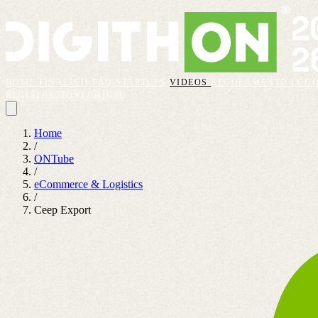
HOME
FINALISTI
FAQ
STARTUPS
VIDEOS
REGOLAMENTO
LOGI
REGISTRAZIONI CHIUSE
Home
/
ONTube
/
eCommerce & Logistics
/
Ceep Export