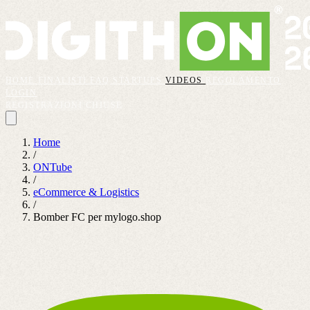
HOME
FINALISTI
FAQ
STARTUPS
VIDEOS
REGOLAMENTO
LOGIN
REGISTRAZIONI CHIUSE
Home
/
ONTube
/
eCommerce & Logistics
/
Bomber FC per mylogo.shop