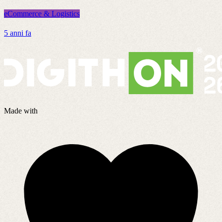
eCommerce & Logistics
e
5 anni fa
5
Made with