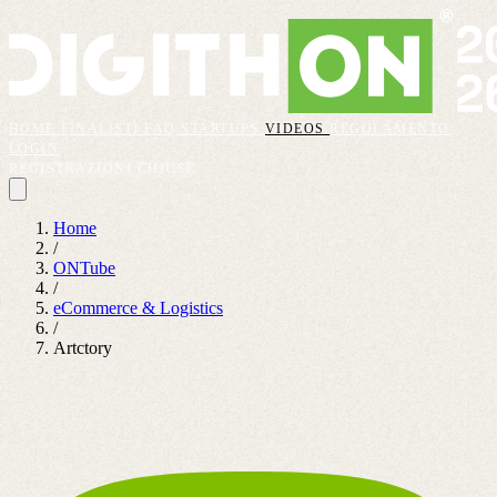
HOME
FINALISTI
FAQ
STARTUPS
VIDEOS
REGOLAMENTO
LOGIN
REGISTRAZIONI CHIUSE
Home
/
ONTube
/
eCommerce & Logistics
/
Artctory