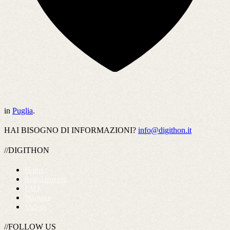
in
Puglia
.
HAI BISOGNO DI INFORMAZIONI?
info@digithon.it
//DIGITHON
Home
Regolamento
FAQ
Startups
Videos
//FOLLOW US