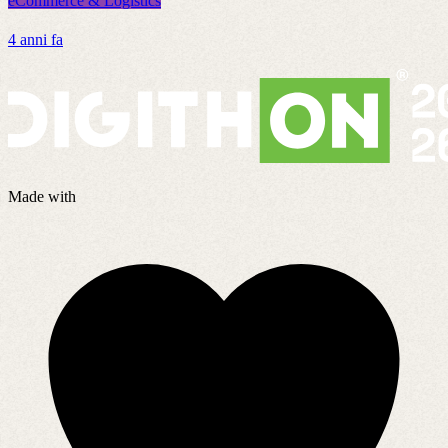
eCommerce & Logistics
e
4 anni fa
8
Made with