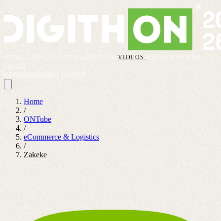
HOME
FINALISTI
FAQ
STARTUPS
VIDEOS
REGOLAMENTO
LOGIN
REGISTRAZIONI CHIUSE
Home
/
ONTube
/
eCommerce & Logistics
/
Zakeke