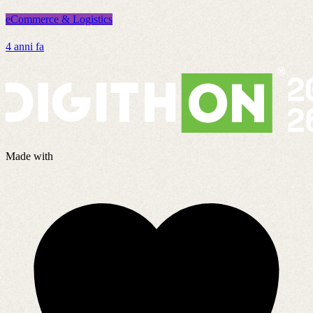
eCommerce & Logistics
e
4 anni fa
8
Made with