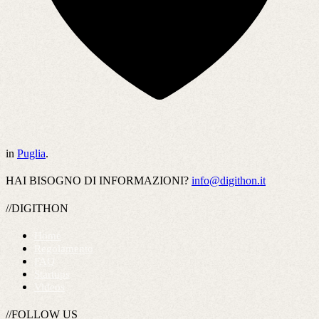
in
Puglia
.
HAI BISOGNO DI INFORMAZIONI?
info@digithon.it
//DIGITHON
Home
Regolamento
FAQ
Startups
Videos
//FOLLOW US