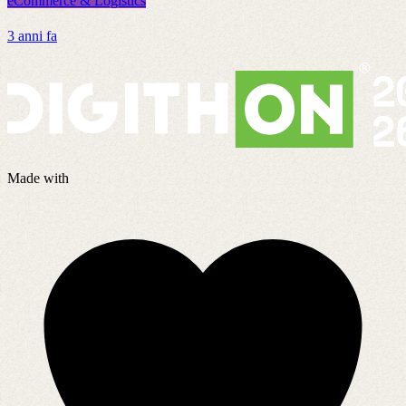
eCommerce & Logistics
e
3 anni fa
5
Made with