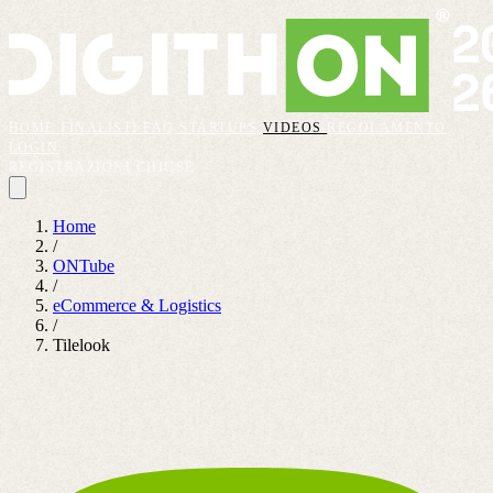
HOME
FINALISTI
FAQ
STARTUPS
VIDEOS
REGOLAMENTO
LOGIN
REGISTRAZIONI CHIUSE
Home
/
ONTube
/
eCommerce & Logistics
/
Tilelook