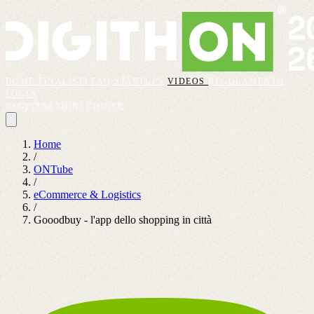
HOME
FINALISTI
FAQ
STARTUPS
VIDEOS
REGOLAMENTO
LOGIN
REGISTRAZIONI CHIUSE
Home
/
ONTube
/
eCommerce & Logistics
/
Gooodbuy - l'app dello shopping in città