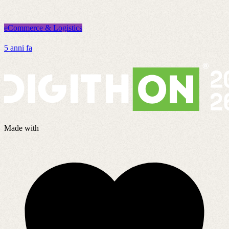
eCommerce & Logistics
e
5 anni fa
8
Made with