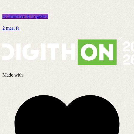
eCommerce & Logistics
e
2 mesi fa
3
Made with