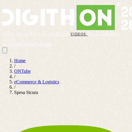
HOME
FINALISTI
FAQ
STARTUPS
VIDEOS
REGOLAMENTO
LOGIN
REGISTRAZIONI CHIUSE
Home
/
ONTube
/
eCommerce & Logistics
/
Spesa Sicura