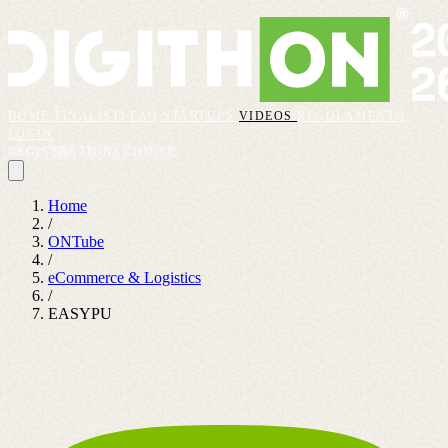
HOME
FINALISTI
FAQ
STARTUPS
VIDEOS
REGOLAMENTO
LOGIN
REGISTRAZIONI CHIUSE
Home
/
ONTube
/
eCommerce & Logistics
/
EASYPU