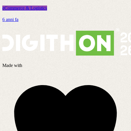
eCommerce & Logistics
e
6 anni fa
1
Made with