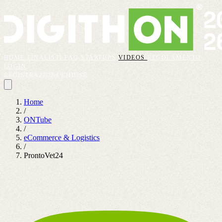
HOME
FINALISTI
FAQ
STARTUPS
VIDEOS
REGOLAMENTO
LOGIN
REGISTRAZIONI CHIUSE
Home
/
ONTube
/
eCommerce & Logistics
/
ProntoVet24