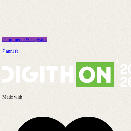
eCommerce & Logistics
e
7 anni fa
7
Made with