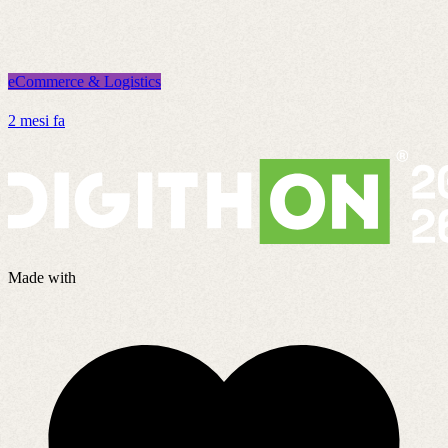
eCommerce & Logistics
e
2 mesi fa
5
Made with