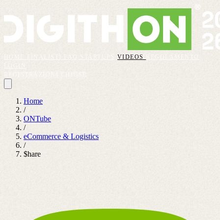
HOME
FINALISTI
FAQ
STARTUPS
VIDEOS
REGOLAMENTO
LOGIN
REGISTRAZIONI CHIUSE
Home
/
ONTube
/
eCommerce & Logistics
/
$hare