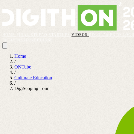
HOME
FINALISTI
FAQ
STARTUPS
VIDEOS
REGOLAMENTO
LOGI
REGISTRAZIONI CHIUSE
Home
/
ONTube
/
Cultura e Education
/
DigiScoping Tour