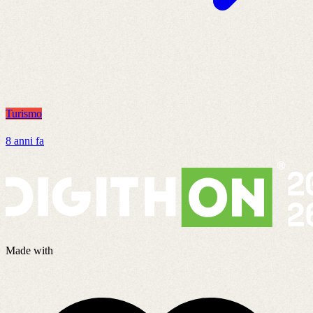
Turismo
T
8 anni fa
7
Made with