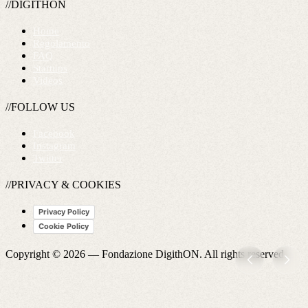
//DIGITHON
Home
Regolamento
FAQ
Startups
Videos
//FOLLOW US
Facebook
Instagram
Twitter
//PRIVACY & COOKIES
Privacy Policy
Cookie Policy
Copyright © 2026 —
Fondazione DigithON
. All rights reserved.