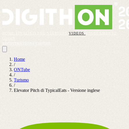
HOME
FINALISTI
FAQ
STARTUPS
VIDEOS
REGOLAMENTO
LOGIN
REGISTRAZIONI CHIUSE
Home
/
ONTube
/
Turismo
/
Elevator Pitch di TypicalEats - Versione inglese