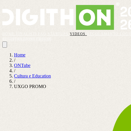
HOME
FINALISTI
FAQ
STARTUPS
VIDEOS
REGOLAMENTO
LOGI
REGISTRAZIONI CHIUSE
Home
/
ONTube
/
Cultura e Education
/
UXGO PROMO