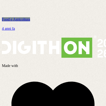
Food e Agricoltura
F
4 anni fa
2
Made with