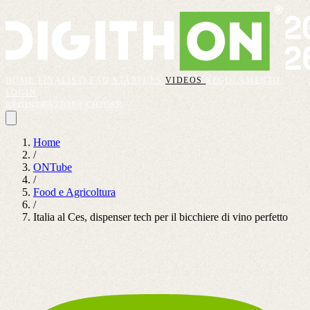
HOME
FINALISTI
FAQ
STARTUPS
VIDEOS
REGOLAMENTO
LOGIN
REGISTRAZIONI CHIUSE
Home
/
ONTube
/
Food e Agricoltura
/
Italia al Ces, dispenser tech per il bicchiere di vino perfetto