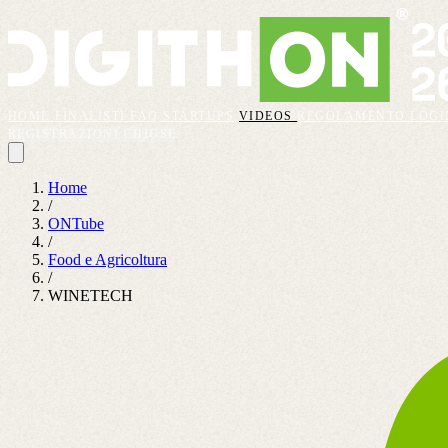
HOME
FINALISTI
FAQ
STARTUPS
VIDEOS
REGOLAMENTO
LOGI
REGISTRAZIONI CHIUSE
Home
/
ONTube
/
Food e Agricoltura
/
WINETECH