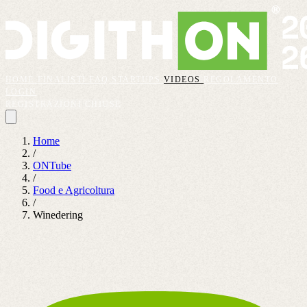
HOME
FINALISTI
FAQ
STARTUPS
VIDEOS
REGOLAMENTO
LOGIN
REGISTRAZIONI CHIUSE
Home
/
ONTube
/
Food e Agricoltura
/
Winedering