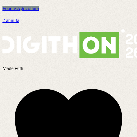
Food e Agricoltura
F
2 anni fa
5
Made with