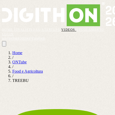
HOME
FINALISTI
FAQ
STARTUPS
VIDEOS
REGOLAMENTO
LOGIN
REGISTRAZIONI CHIUSE
Home
/
ONTube
/
Food e Agricoltura
/
TREEBU