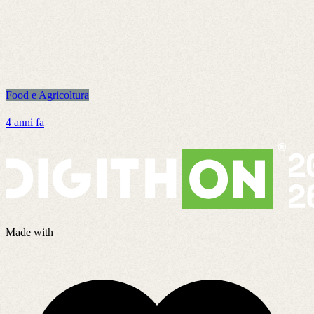
Food e Agricoltura
F
4 anni fa
4
Made with