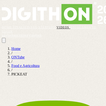
HOME
FINALISTI
FAQ
STARTUPS
VIDEOS
REGOLAMENTO
LOGIN
REGISTRAZIONI CHIUSE
Home
/
ONTube
/
Food e Agricoltura
/
PICKEAT