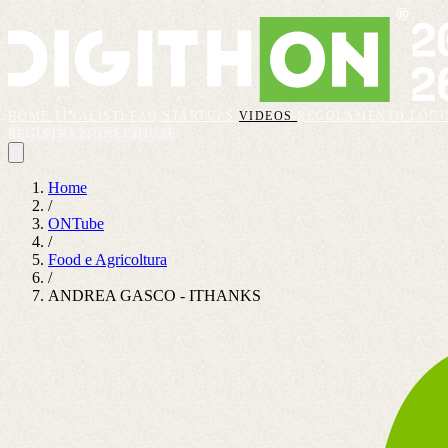
HOME
FINALISTI
FAQ
STARTUPS
VIDEOS
REGOLAMENTO
LOGI
REGISTRAZIONI CHIUSE
Home
/
ONTube
/
Food e Agricoltura
/
ANDREA GASCO - ITHANKS