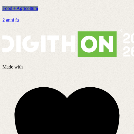
Food e Agricoltura
F
2 anni fa
2
Made with