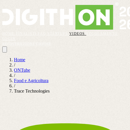
HOME
FINALISTI
FAQ
STARTUPS
VIDEOS
REGOLAMENTO
LOGIN
REGISTRAZIONI CHIUSE
Home
/
ONTube
/
Food e Agricoltura
/
Trace Technologies