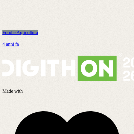
Food e Agricoltura
F
4 anni fa
3
Made with