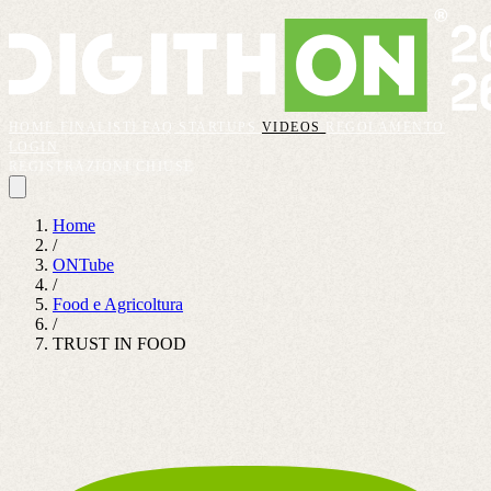
HOME
FINALISTI
FAQ
STARTUPS
VIDEOS
REGOLAMENTO
LOGIN
REGISTRAZIONI CHIUSE
Home
/
ONTube
/
Food e Agricoltura
/
TRUST IN FOOD