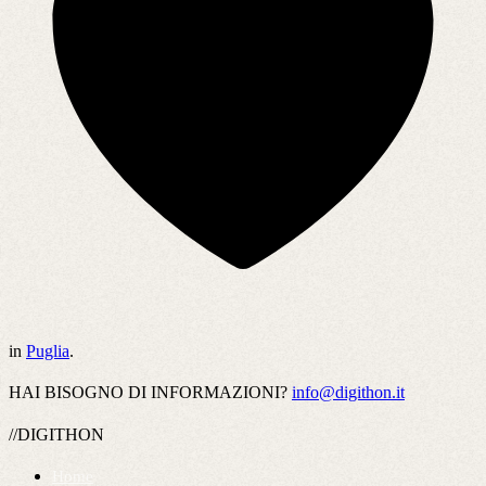
in
Puglia
.
HAI BISOGNO DI INFORMAZIONI?
info@digithon.it
//DIGITHON
Home