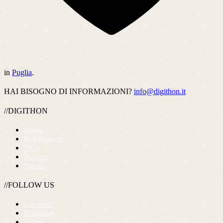
in
Puglia
.
HAI BISOGNO DI INFORMAZIONI?
info@digithon.it
//DIGITHON
Home
Regolamento
FAQ
Startups
Videos
//FOLLOW US
Facebook
Instagram
Twitter