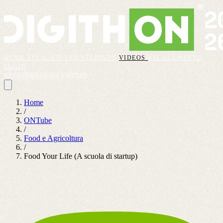
HOME
FINALISTI
FAQ
STARTUPS
VIDEOS
REGOLAMENTO
LOGIN
REGISTRAZIONI CHIUSE
Home
/
ONTube
/
Food e Agricoltura
/
Food Your Life (A scuola di startup)