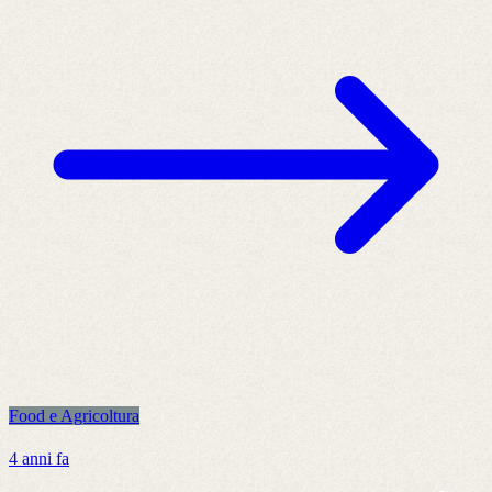
Food e Agricoltura
F
4 anni fa
7