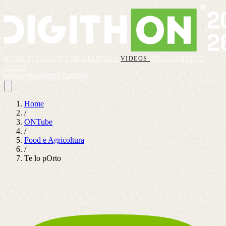
HOME
FINALISTI
FAQ
STARTUPS
VIDEOS
REGOLAMENTO
LOGIN
REGISTRAZIONI CHIUSE
Home
/
ONTube
/
Food e Agricoltura
/
Te lo pOrto