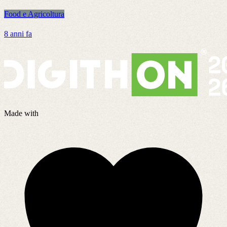
Food e Agricoltura
F
8 anni fa
7
Made with