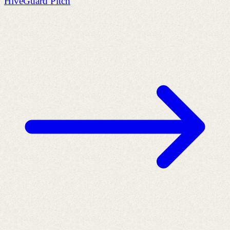
HiveGuard Pitch
A