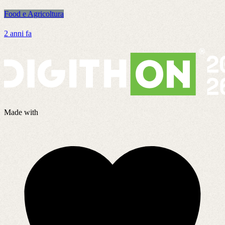
Food e Agricoltura
F
2 anni fa
5
Made with