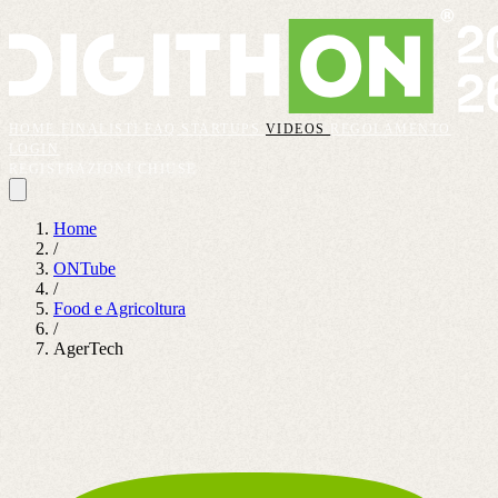
HOME
FINALISTI
FAQ
STARTUPS
VIDEOS
REGOLAMENTO
LOGIN
REGISTRAZIONI CHIUSE
Home
/
ONTube
/
Food e Agricoltura
/
AgerTech