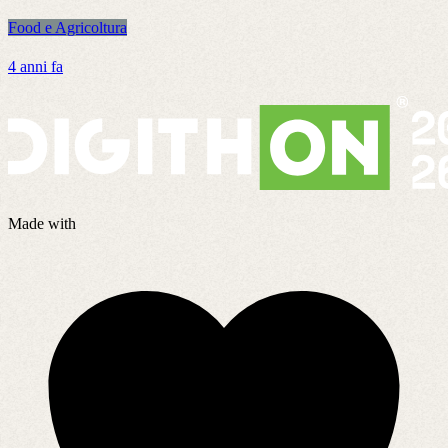
Food e Agricoltura
F
4 anni fa
8
Made with