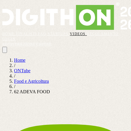
HOME
FINALISTI
FAQ
STARTUPS
VIDEOS
REGOLAMENTO
LOGIN
REGISTRAZIONI CHIUSE
Home
/
ONTube
/
Food e Agricoltura
/
62 ADEVA FOOD