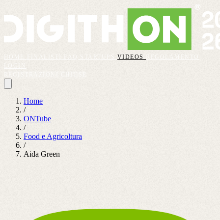
HOME
FINALISTI
FAQ
STARTUPS
VIDEOS
REGOLAMENTO
LOGIN
REGISTRAZIONI CHIUSE
Home
/
ONTube
/
Food e Agricoltura
/
Aida Green