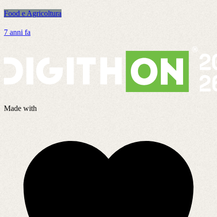
Food e Agricoltura
F
7 anni fa
2
Made with