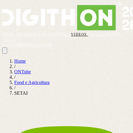
HOME
FINALISTI
FAQ
STARTUPS
VIDEOS
REGOLAMENTO
LOGIN
REGISTRAZIONI CHIUSE
Home
/
ONTube
/
Food e Agricoltura
/
SETAI