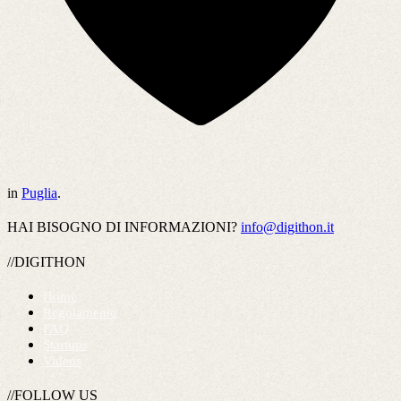
in
Puglia
.
HAI BISOGNO DI INFORMAZIONI?
info@digithon.it
//DIGITHON
Home
Regolamento
FAQ
Startups
Videos
//FOLLOW US