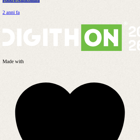
Food e Agricoltura
F
2 anni fa
1
Made with