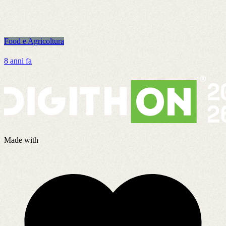
Food e Agricoltura
F
8 anni fa
2
Made with