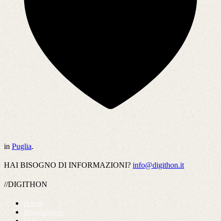
in
Puglia
.
HAI BISOGNO DI INFORMAZIONI?
info@digithon.it
//DIGITHON
Home
Regolamento