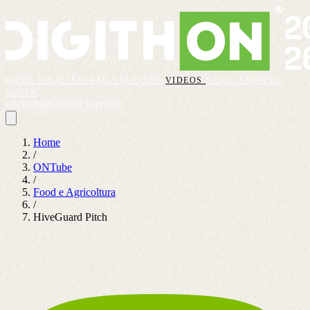
HOME
FINALISTI
FAQ
STARTUPS
VIDEOS
REGOLAMENTO
LOGIN
REGISTRAZIONI CHIUSE
Home
/
ONTube
/
Food e Agricoltura
/
HiveGuard Pitch