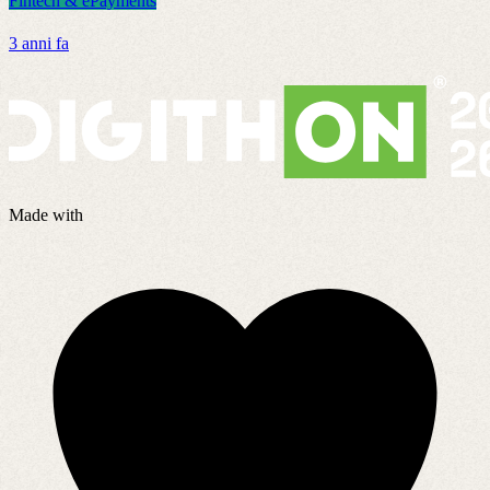
Fintech & ePayments
F
3 anni fa
2
Made with