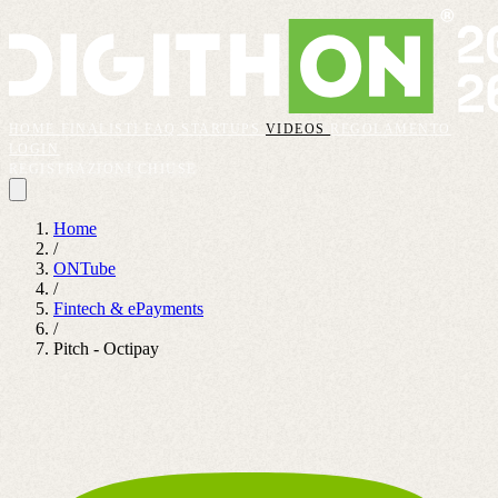
HOME
FINALISTI
FAQ
STARTUPS
VIDEOS
REGOLAMENTO
LOGIN
REGISTRAZIONI CHIUSE
Home
/
ONTube
/
Fintech & ePayments
/
Pitch - Octipay