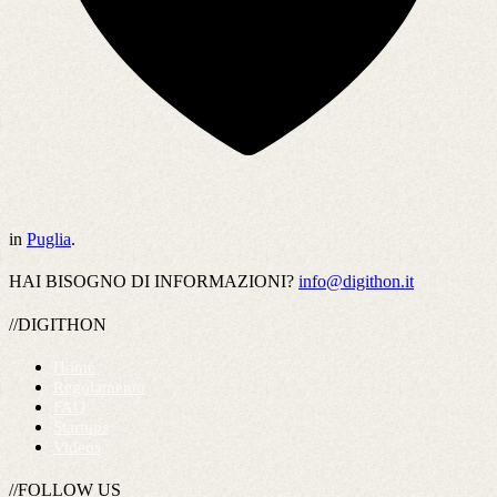
in
Puglia
.
HAI BISOGNO DI INFORMAZIONI?
info@digithon.it
//DIGITHON
Home
Regolamento
FAQ
Startups
Videos
//FOLLOW US