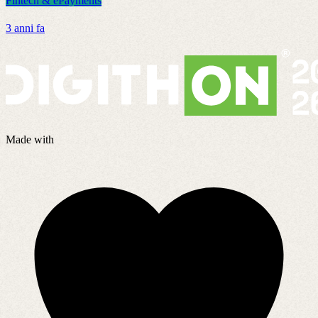
Fintech & ePayments
F
3 anni fa
2
Made with