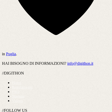
in
Puglia
.
HAI BISOGNO DI INFORMAZIONI?
info@digithon.it
//DIGITHON
Home
Regolamento
FAQ
Startups
Videos
//FOLLOW US