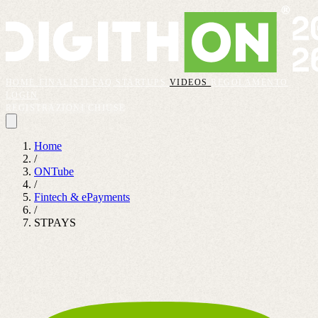
HOME
FINALISTI
FAQ
STARTUPS
VIDEOS
REGOLAMENTO
LOGIN
REGISTRAZIONI CHIUSE
Home
/
ONTube
/
Fintech & ePayments
/
STPAYS