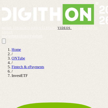
HOME
FINALISTI
FAQ
STARTUPS
VIDEOS
REGOLAMENTO
LOGIN
REGISTRAZIONI CHIUSE
Home
/
ONTube
/
Fintech & ePayments
/
InvestETF