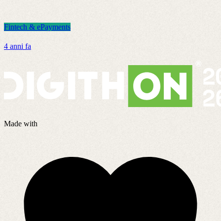
Fintech & ePayments
F
4 anni fa
8
Made with