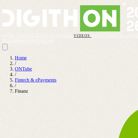
HOME
FINALISTI
FAQ
STARTUPS
VIDEOS
REGOLAMENTO
LOGI
REGISTRAZIONI CHIUSE
Home
/
ONTube
/
Fintech & ePayments
/
Finanz