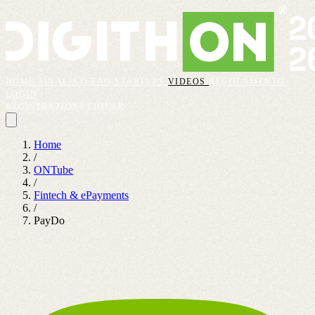
HOME
FINALISTI
FAQ
STARTUPS
VIDEOS
REGOLAMENTO
LOGIN
REGISTRAZIONI CHIUSE
Home
/
ONTube
/
Fintech & ePayments
/
PayDo