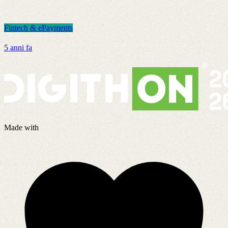
Fintech & ePayments
F
5 anni fa
3
Made with