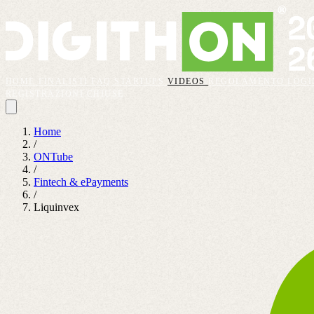
HOME
FINALISTI
FAQ
STARTUPS
VIDEOS
REGOLAMENTO
LOGI
REGISTRAZIONI CHIUSE
Home
/
ONTube
/
Fintech & ePayments
/
Liquinvex