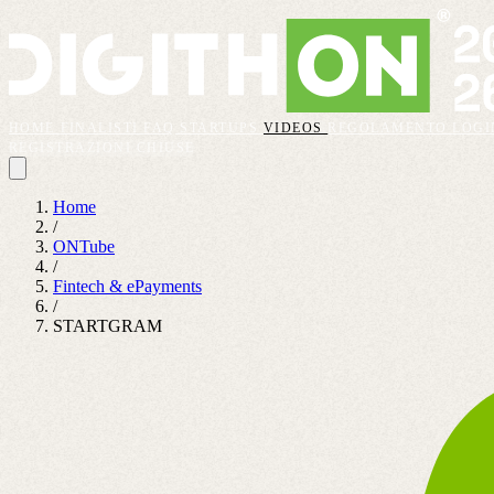
HOME
FINALISTI
FAQ
STARTUPS
VIDEOS
REGOLAMENTO
LOGI
REGISTRAZIONI CHIUSE
Home
/
ONTube
/
Fintech & ePayments
/
STARTGRAM