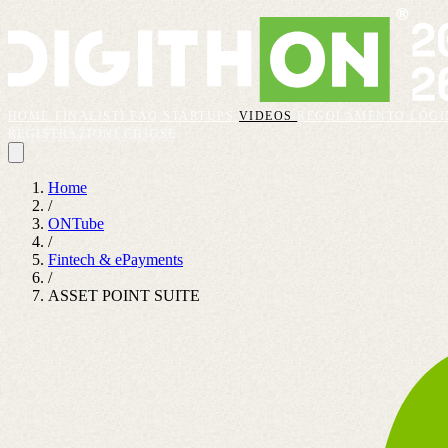
HOME
FINALISTI
FAQ
STARTUPS
VIDEOS
REGOLAMENTO
LOGI
REGISTRAZIONI CHIUSE
Home
/
ONTube
/
Fintech & ePayments
/
ASSET POINT SUITE