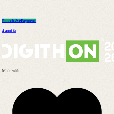
Fintech & ePayments
F
4 anni fa
2
Made with