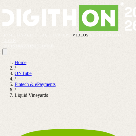
HOME
FINALISTI
FAQ
STARTUPS
VIDEOS
REGOLAMENTO
LOGIN
REGISTRAZIONI CHIUSE
Home
/
ONTube
/
Fintech & ePayments
/
Liquid Vineyards