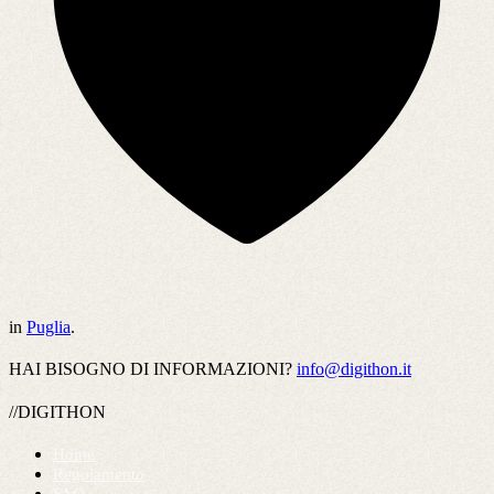
in
Puglia
.
HAI BISOGNO DI INFORMAZIONI?
info@digithon.it
//DIGITHON
Home
Regolamento