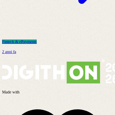
Fintech & ePayments
F
2 anni fa
3
Made with