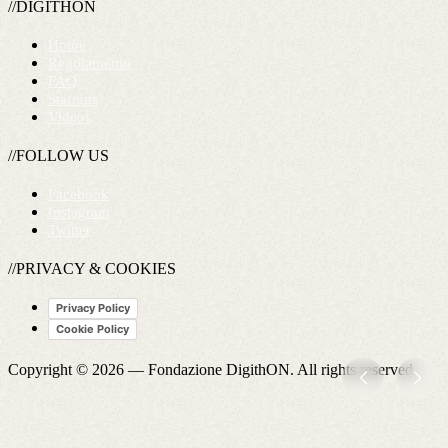
//DIGITHON
Home
Regolamento
FAQ
Startups
Videos
//FOLLOW US
Facebook
Instagram
Twitter
//PRIVACY & COOKIES
Privacy Policy
Cookie Policy
Copyright © 2026 —
Fondazione DigithON
. All rights reserved.