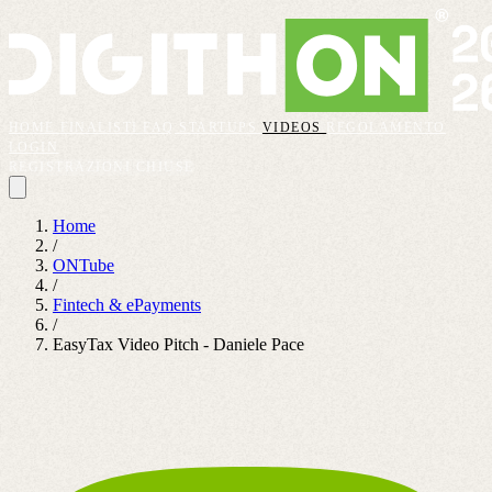
HOME
FINALISTI
FAQ
STARTUPS
VIDEOS
REGOLAMENTO
LOGIN
REGISTRAZIONI CHIUSE
Home
/
ONTube
/
Fintech & ePayments
/
EasyTax Video Pitch - Daniele Pace