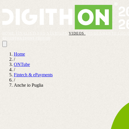
HOME
FINALISTI
FAQ
STARTUPS
VIDEOS
REGOLAMENTO
LOGI
REGISTRAZIONI CHIUSE
Home
/
ONTube
/
Fintech & ePayments
/
Anche io Puglia