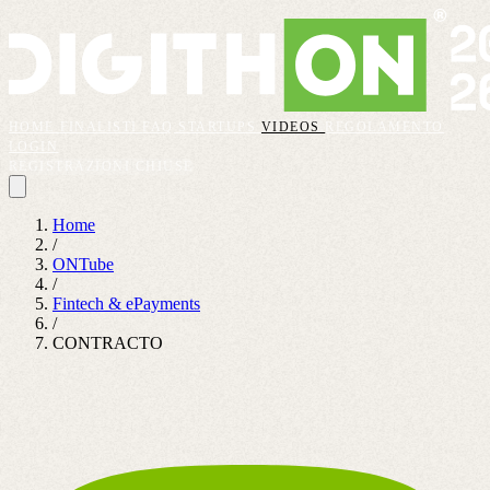
HOME
FINALISTI
FAQ
STARTUPS
VIDEOS
REGOLAMENTO
LOGIN
REGISTRAZIONI CHIUSE
Home
/
ONTube
/
Fintech & ePayments
/
CONTRACTO