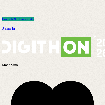
Fintech & ePayments
F
3 anni fa
2
Made with