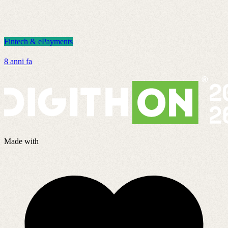
Fintech & ePayments
F
8 anni fa
1
Made with