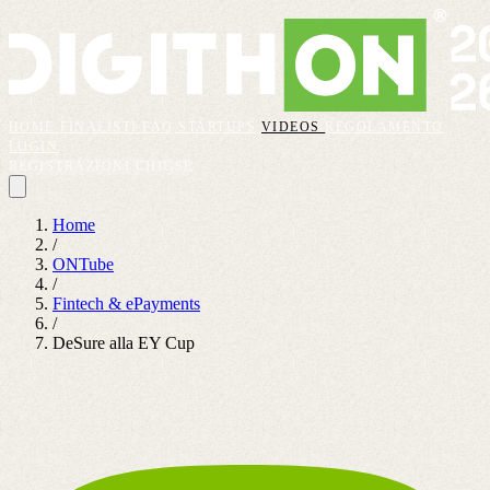
HOME
FINALISTI
FAQ
STARTUPS
VIDEOS
REGOLAMENTO
LOGIN
REGISTRAZIONI CHIUSE
Home
/
ONTube
/
Fintech & ePayments
/
DeSure alla EY Cup