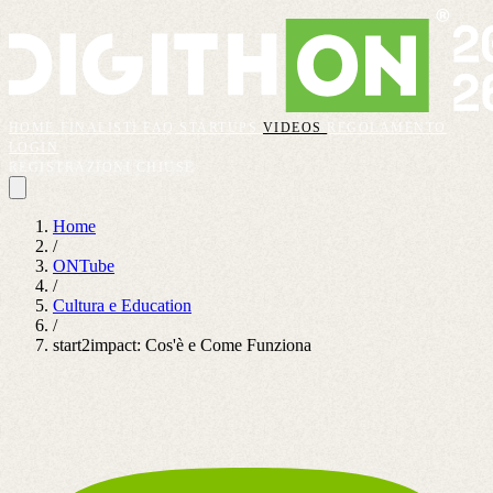
HOME
FINALISTI
FAQ
STARTUPS
VIDEOS
REGOLAMENTO
LOGIN
REGISTRAZIONI CHIUSE
Home
/
ONTube
/
Cultura e Education
/
start2impact: Cos'è e Come Funziona