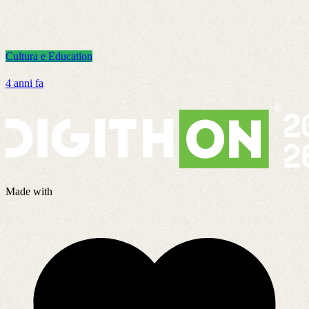
Cultura e Education
C
4 anni fa
4
Made with