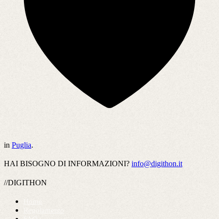
in
Puglia
.
HAI BISOGNO DI INFORMAZIONI?
info@digithon.it
//DIGITHON
Home
Regolamento