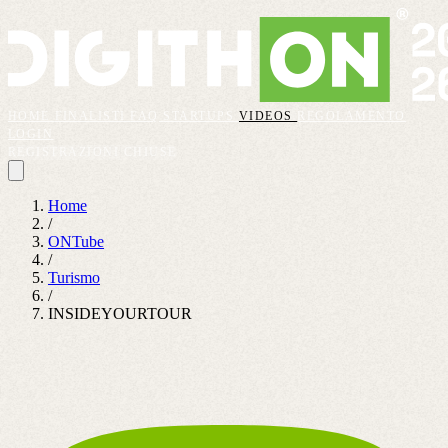
HOME
FINALISTI
FAQ
STARTUPS
VIDEOS
REGOLAMENTO
LOGIN
REGISTRAZIONI CHIUSE
Home
/
ONTube
/
Turismo
/
INSIDEYOURTOUR