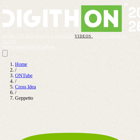
HOME
FINALISTI
FAQ
STARTUPS
VIDEOS
REGOLAMENTO
LOGIN
REGISTRAZIONI CHIUSE
Home
/
ONTube
/
Cross Idea
/
Geppetto