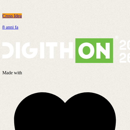
Cross Idea
C
8 anni fa
1
Made with