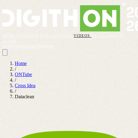
HOME
FINALISTI
FAQ
STARTUPS
VIDEOS
REGOLAMENTO
LOGIN
REGISTRAZIONI CHIUSE
Home
/
ONTube
/
Cross Idea
/
Dataclean