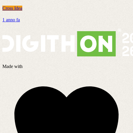
Cross Idea
C
1 anno fa
8
Made with