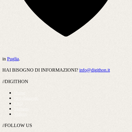
in
Puglia
.
HAI BISOGNO DI INFORMAZIONI?
info@digithon.it
//DIGITHON
Home
Regolamento
FAQ
Startups
Videos
//FOLLOW US