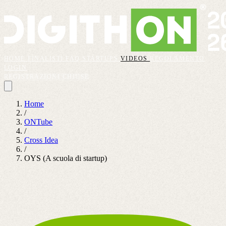
HOME
FINALISTI
FAQ
STARTUPS
VIDEOS
REGOLAMENTO
LOGIN
REGISTRAZIONI CHIUSE
Home
/
ONTube
/
Cross Idea
/
OYS (A scuola di startup)