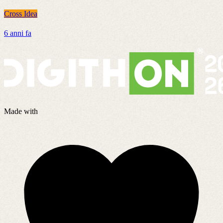
Cross Idea
C
6 anni fa
2
Made with