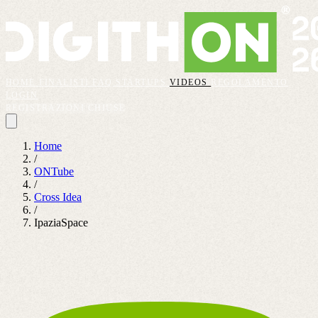
HOME
FINALISTI
FAQ
STARTUPS
VIDEOS
REGOLAMENTO
LOGIN
REGISTRAZIONI CHIUSE
Home
/
ONTube
/
Cross Idea
/
IpaziaSpace